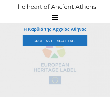
Skip
The heart of Ancient Athens
to
content
Η Καρδιά της Αρχαίας Αθήνας
EUROPEAN HERITAGE LABEL