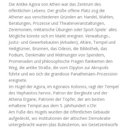
Die Antike Agora von Athen war das Zentrum des
öffentlichen Lebens. Der große offene Platz zog die
Athener aus verschiedenen Gründen an: Handel, Wahlen,
Beratungen, Prozesse und Theaterveranstaltungen,
Zeremonien, militärische Übungen oder Sport-Spiele˙ alles
Mögliche könnte sich im Markt ereignen. Verwaltungs-,
Justiz- und Gewerbebauten (Arkaden), Altäre, Tempel und
Heiligtümer, Brunnen, das Odeon, die Bibliothek, das
Podium, Denkmäler und Widmungen von Spendern,
Promenaden und philosophische Fragen flankierten den
Weg, die antike Straße, die vom Dipylon zur Akropolis
führte und wo sich die grandiose Panathenäen-Prozession
ereignete.
Im Hügel der Agora, im Agoraios Kolonos, ragt der Tempel
des Hephaistos hervor, Patron der Bergleute und der
Athena Ergane, Patronin der Töpfer, der am besten
erhaltene Tempel aus dem 5. Jahrhundert v.Chr.
Am Fuße des Hügels wurden die öffentlichen Gebäude
aufgedeckt, wo Institutionen der attischen Demokratie
untergebracht waren (das Buleuterion, wo Gesetzentwürfe